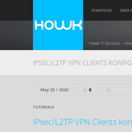
STARTSEITE
ÜBER
Howk IT Services – How
IPSEC/L2TP VPN CLIENTS KONFI
May 25 / 2020
0
TUTORIALS
IPsec/L2TP VPN Clients kon