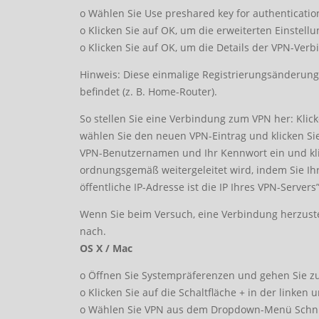
o Wählen Sie Use preshared key for authentication
o Klicken Sie auf OK, um die erweiterten Einstell
o Klicken Sie auf OK, um die Details der VPN-Ver
Hinweis: Diese einmalige Registrierungsänderung 
befindet (z. B. Home-Router).
So stellen Sie eine Verbindung zum VPN her: Klic
wählen Sie den neuen VPN-Eintrag und klicken Si
VPN-Benutzernamen und Ihr Kennwort ein und kli
ordnungsgemäß weitergeleitet wird, indem Sie Ihre
öffentliche IP-Adresse ist die IP Ihres VPN-Servers”
Wenn Sie beim Versuch, eine Verbindung herzuste
nach.
OS X / Mac
o Öffnen Sie Systempräferenzen und gehen Sie z
o Klicken Sie auf die Schaltfläche + in der linken 
o Wählen Sie VPN aus dem Dropdown-Menü Schnit