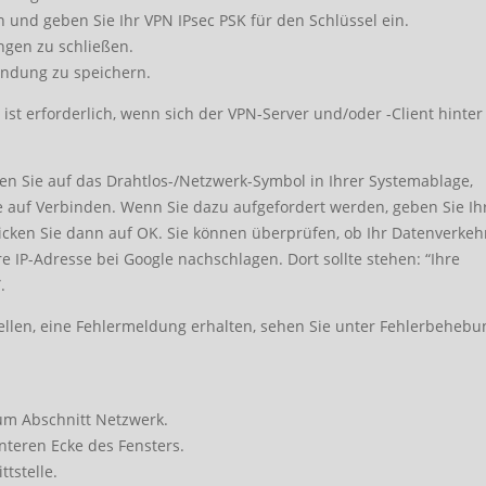
 und geben Sie Ihr VPN IPsec PSK für den Schlüssel ein.
ungen zu schließen.
bindung zu speichern.
ist erforderlich, wenn sich der VPN-Server und/oder -Client hinte
ken Sie auf das Drahtlos-/Netzwerk-Symbol in Ihrer Systemablage,
e auf Verbinden. Wenn Sie dazu aufgefordert werden, geben Sie Ih
cken Sie dann auf OK. Sie können überprüfen, ob Ihr Datenverkeh
 IP-Adresse bei Google nachschlagen. Dort sollte stehen: “Ihre
.
llen, eine Fehlermeldung erhalten, sehen Sie unter Fehlerbehebu
um Abschnitt Netzwerk.
unteren Ecke des Fensters.
tstelle.