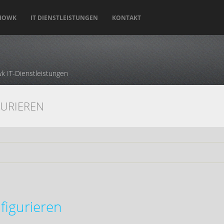
 HOWK
IT DIENSTLEISTUNGEN
KONTAKT
k IT-Dienstleistungen
GURIEREN
figurieren