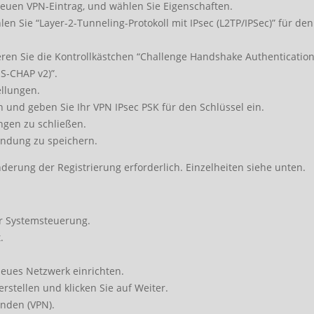
neuen VPN-Eintrag, und wählen Sie Eigenschaften.
len Sie “Layer-2-Tunneling-Protokoll mit IPsec (L2TP/IPSec)” für den
ieren Sie die Kontrollkästchen “Challenge Handshake Authenticatio
S-CHAP v2)”.
ellungen.
 und geben Sie Ihr VPN IPsec PSK für den Schlüssel ein.
ungen zu schließen.
bindung zu speichern.
derung der Registrierung erforderlich. Einzelheiten siehe unten.
ur Systemsteuerung.
.
neues Netzwerk einrichten.
stellen und klicken Sie auf Weiter.
enden (VPN).