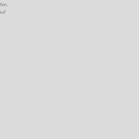
fen,
auf