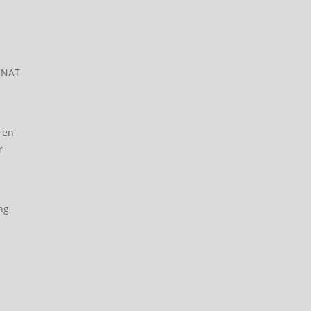
r NAT
ren
r
ng