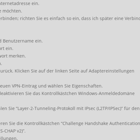
nternetadresse ein.
ie möchten.
verbinden; richten Sie es einfach so ein, dass ich später eine Verbi
d Benutzername ein.
rt ein.
swort merken.
n.
rück. Klicken Sie auf der linken Seite auf Adaptereinstellungen
neuen VPN-Eintrag und wählen Sie Eigenschaften.
d deaktivieren Sie das Kontrollkästchen Windows-Anmeldedomäne
len Sie “Layer-2-Tunneling-Protokoll mit IPsec (L2TP/IPSec)” für den
ieren Sie die Kontrollkästchen “Challenge Handshake Authenticatio
S-CHAP v2)”.
ellungen.